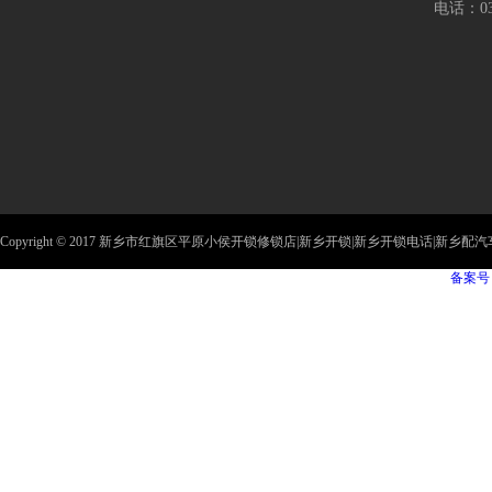
电话：037
Copyright © 2017 新乡市红旗区平原小侯开锁修锁店|新乡开锁|新乡开锁电话|新乡配汽车钥匙|新
备案号：